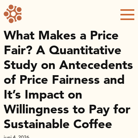
Forskning och utveckling
Forskningsprojekt
Studentuppsatser
What Makes a Price
Rapporter och publikationer
Fair? A Quantitative
NRWC – Nordic Retail and Wholesale
conference
Study on Antecedents
Strategi och utveckling
of Price Fairness and
Inspel till forsknings- och
innovationspropositionen
It’s Impact on
Initiativ för att stärka handeln – En
strategisk forskningsagenda
Willingness to Pay for
Sök anslag
Sustainable Coffee
Forskningsprojekt
Postdoc-stöd
juni 4, 2026