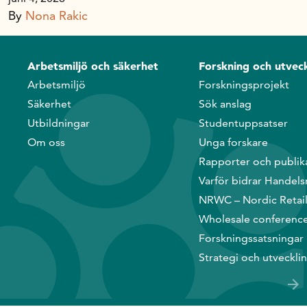
Handelns studentuppsatspris
By
Nona Rakic
Infrastrukturellt stöd
Planeringsanslag
Arbetsmiljö och säkerhet
Forskning och utveck
Unga forskare
Arbetsmiljö
Forskningsprojekt
Varför bidrar Handelsrådet?
Säkerhet
Sök anslag
Forskningssatsningar
Utbildningar
Studentuppsatser
Om oss
Unga forskare
Kompetens och omställning
Rapporter och publik
Varför bidrar Handels
NRWC – Nordic Retai
Handelns ekonomiska råd
Wholesale conferenc
Forskningssatsningar
Kalender
Strategi och utveckli
Handelsrådet Play