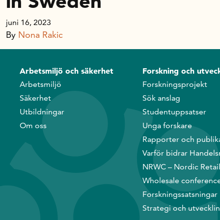
in Sweden
Handelns studentuppsatspris
Infrastrukturellt stöd
juni 16, 2023
Planeringsanslag
By
Nona Rakic
Unga forskare
Varför bidrar Handelsrådet?
Arbetsmiljö och säkerhet
Forskning och utveck
Forskningssatsningar
Arbetsmiljö
Forskningsprojekt
Säkerhet
Sök anslag
Kompetens och omställning
Utbildningar
Studentuppsatser
Om oss
Unga forskare
Rapporter och publik
Handelns ekonomiska råd
Varför bidrar Handels
NRWC – Nordic Retai
Kalender
Wholesale conferenc
Forskningssatsningar
Strategi och utveckli
Handelsrådet Play