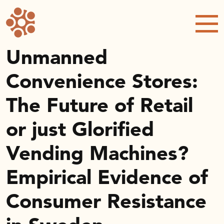
Forskning och utveckling
Forskningsprojekt
Studentuppsatser
Unmanned
Rapporter och publikationer
Convenience Stores:
NRWC – Nordic Retail and Wholesale
conference
The Future of Retail
Strategi och utveckling
or just Glorified
Inspel till forsknings- och
innovationspropositionen
Vending Machines?
Initiativ för att stärka handeln – En
strategisk forskningsagenda
Empirical Evidence of
Sök anslag
Consumer Resistance
Forskningsprojekt
Postdoc-stöd