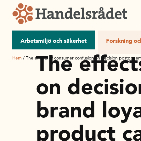
Arbetsmiljö och säkerhet
Forskning oc
The effect
Hem
/
The effects of consumer confusion on decision postponem
on decisi
brand loya
product c