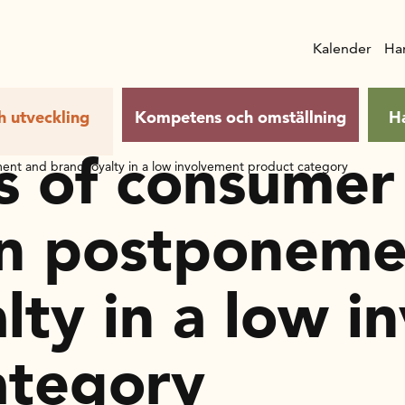
Kalender
Ha
h utveckling
Kompetens och omställning
H
s of consumer
ent and brand loyalty in a low involvement product category
on postponeme
lty in a low 
ategory