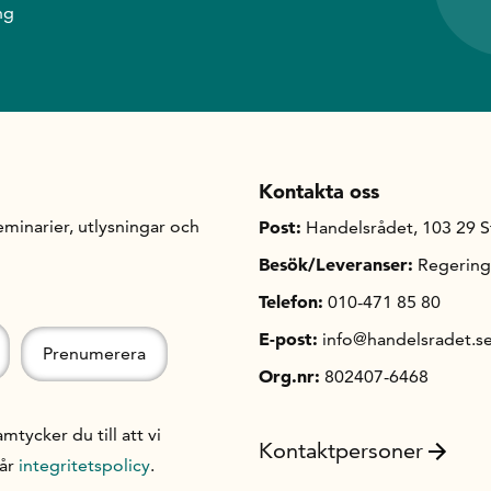
ng
Kontakta oss
minarier, utlysningar och
Post:
Handelsrådet, 103 29 
Besök/Leveranser:
Regering
Telefon:
010-471 85 80
E-post:
info@handelsradet.s
Org.nr:
802407-6468
ycker du till att vi
Kontaktpersoner
vår
integritetspolicy
.