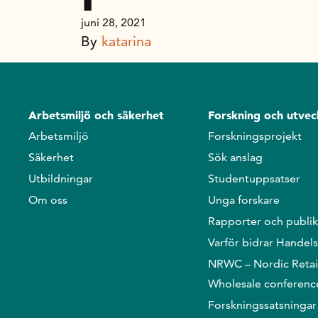
juni 28, 2021
By
katarina
Arbetsmiljö och säkerhet
Forskning och utvec
Arbetsmiljö
Forskningsprojekt
Säkerhet
Sök anslag
Utbildningar
Studentuppsatser
Om oss
Unga forskare
Rapporter och publik
Varför bidrar Handel
NRWC – Nordic Retai
Wholesale conferenc
Forskningssatsningar