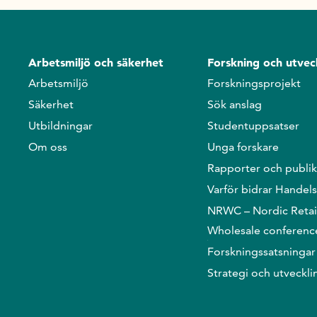
Arbetsmiljö och säkerhet
Forskning och utvec
Arbetsmiljö
Forskningsprojekt
Säkerhet
Sök anslag
Utbildningar
Studentuppsatser
Om oss
Unga forskare
Rapporter och publik
Varför bidrar Handel
NRWC – Nordic Retai
Wholesale conferenc
Forskningssatsningar
Strategi och utveckli