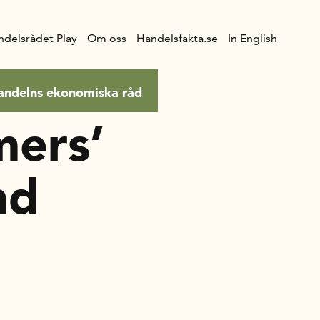
ndelsrådet Play
Om oss
Handelsfakta.se
In English
andelns ekonomiska råd
mers’
nd