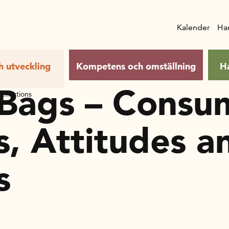
Kalender
Ha
h utveckling
Kompetens och omställning
H
Bags – Consu
eflections
s, Attitudes a
s