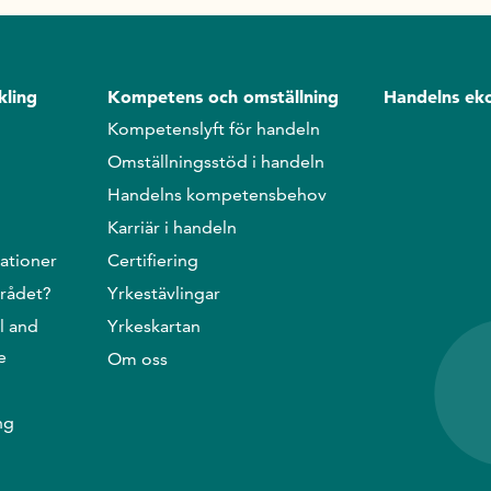
kling
Kompetens och omställning
Handelns ek
Kompetenslyft för handeln
Omställningsstöd i handeln
Handelns kompetensbehov
Karriär i handeln
ationer
Certifiering
srådet?
Yrkestävlingar
l and
Yrkeskartan
e
Om oss
ng