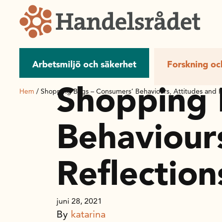
Arbetsmiljö och säkerhet
Forskning oc
Shopping 
Hem
/
Shopping Bags – Consumers’ Behaviours, Attitudes and R
Behaviour
Reflection
juni 28, 2021
By
katarina