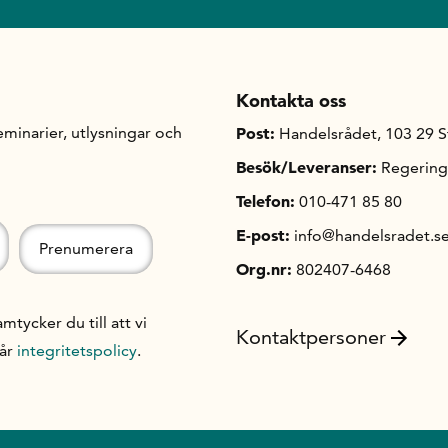
Kontakta oss
minarier, utlysningar och
Post:
Handelsrådet, 103 29 
Besök/Leveranser:
Regering
Telefon:
010-471 85 80
E-post:
info@handelsradet.s
Org.nr:
802407-6468
ycker du till att vi
Kontaktpersoner
vår
integritetspolicy
.