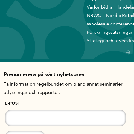
Handelns studentuppsatspris
Varför bidrar Handels
Infrastrukturellt stöd
NRWC – Nordic Retai
Planeringsanslag
Wholesale conferenc
Unga forskare
Forskningssatsningar
Varför bidrar Handelsrådet?
Strategi och utveckli
Forskningssatsningar
Kompetens och omställning
Prenumerera på vårt nyhetsbrev
Få information regelbundet om bland annat seminarier,
Handelns ekonomiska råd
utlysningar och rapporter.
E-POST
Kalender
Handelsrådet Play