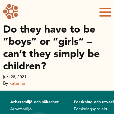
Forskning och utveckling
Forskningsprojekt
Studentuppsatser
Do they have to be
Rapporter och publikationer
”boys” or ”girls” –
NRWC – Nordic Retail and Wholesale
conference
can’t they simply be
Strategi och utveckling
children?
Inspel till forsknings- och
innovationspropositionen
juni 28, 2021
Initiativ för att stärka handeln – En
By
katarina
strategisk forskningsagenda
Sök anslag
Arbetsmiljö och säkerhet
Forskning och utveck
Forskningsprojekt
Arbetsmiljö
Forskningsprojekt
Postdoc-stöd