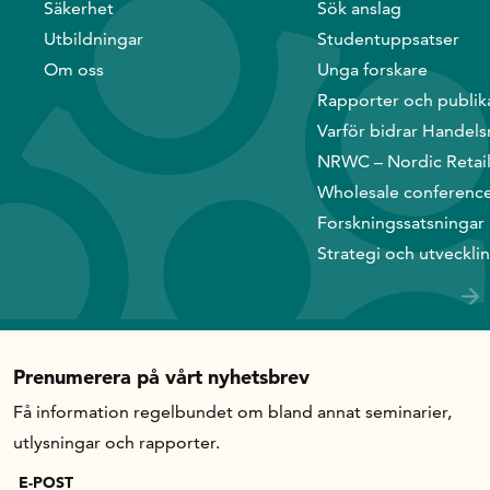
Säkerhet
Sök anslag
Handelns studentuppsatspris
Utbildningar
Studentuppsatser
Infrastrukturellt stöd
Planeringsanslag
Om oss
Unga forskare
Rapporter och publik
Unga forskare
Varför bidrar Handels
Varför bidrar Handelsrådet?
NRWC – Nordic Retai
Forskningssatsningar
Wholesale conferenc
Forskningssatsningar
Kompetens och omställning
Strategi och utveckli
Handelns ekonomiska råd
Prenumerera på vårt nyhetsbrev
Kalender
Få information regelbundet om bland annat seminarier,
utlysningar och rapporter.
Handelsrådet Play
E-POST