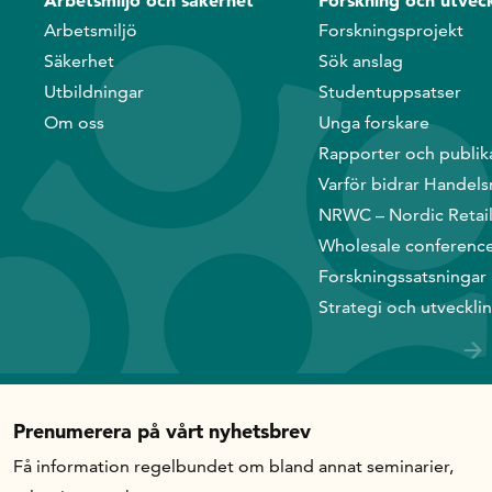
Arbetsmiljö och säkerhet
Forskning och utveck
Handelns studentuppsatspris
Arbetsmiljö
Forskningsprojekt
Infrastrukturellt stöd
Säkerhet
Sök anslag
Planeringsanslag
Utbildningar
Studentuppsatser
Unga forskare
Om oss
Unga forskare
Varför bidrar Handelsrådet?
Rapporter och publik
Varför bidrar Handels
Forskningssatsningar
NRWC – Nordic Retai
Wholesale conferenc
Kompetens och omställning
Forskningssatsningar
Strategi och utveckli
Handelns ekonomiska råd
Kalender
Prenumerera på vårt nyhetsbrev
Få information regelbundet om bland annat seminarier,
Handelsrådet Play