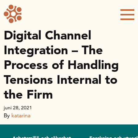
Forskning och utveckling
Forskningsprojekt
Studentuppsatser
Digital Channel
Rapporter och publikationer
Integration – The
NRWC – Nordic Retail and Wholesale
conference
Process of Handling
Strategi och utveckling
Tensions Internal to
Inspel till forsknings- och
innovationspropositionen
the Firm
Initiativ för att stärka handeln – En
strategisk forskningsagenda
juni 28, 2021
Sök anslag
By
katarina
Forskningsprojekt
Postdoc-stöd