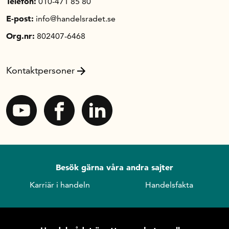
Telefon:
010-471 85 80
E-post:
info@handelsradet.se
Org.nr:
802407-6468
Kontaktpersoner
Besök gärna våra andra sajter
Karriär i handeln
Handelsfakta