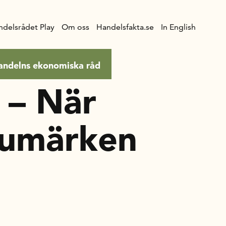
ndelsrådet Play
Om oss
Handelsfakta.se
In English
andelns ekonomiska råd
 – När
rumärken