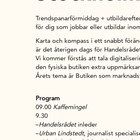
Trendspanarförmiddag + utbildareft
för dig som jobbar eller utbildar ino
Karta och kompass i ett snabbt förän
är det återigen dags för Handelsråde
Vi kommer förstås att tala digitalis
den fysiska butiken extra uppmärksa
Årets tema är Butiken som marknadsf
Program
09.00
Kaffemingel
9.30
–
Handelsrådet
inleder
–
Urban Lindstedt
, journalist special