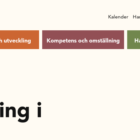
Kalender
Ha
h utveckling
Kompetens och omställning
H
ing i
m