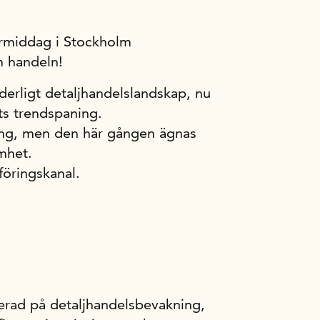
ermiddag i Stockholm
m handeln!
derligt detaljhandelslandskap, nu
ts trendspaning.
ering, men den här gången ägnas
mhet.
öringskanal.
iserad på detaljhandelsbevakning,