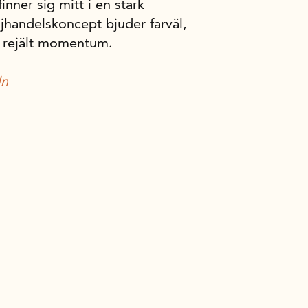
nner sig mitt i en stark
handelskoncept bjuder farväl,
t rejält momentum.
ln