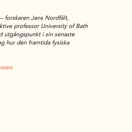
– forskaren
Jens Nordfält
,
tive professor University of Bath
 utgångspunkt i sin senaste
g hur den framtida fysiska
essed