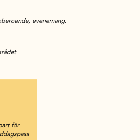
, oberoende, evenemang.
srådet
art för
middagspass