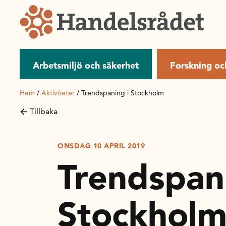
Arbetsmiljö och säkerhet
Forskning oc
Hem
/
Aktiviteter
/
Trendspaning i Stockholm
Tillbaka
ONSDAG 10 APRIL 2019
Trendspan
Stockhol