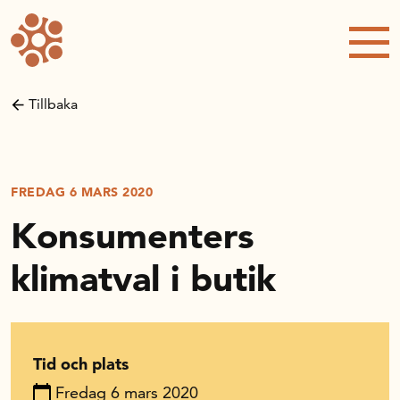
Forskning och utveckling
Kompetens och omställning
Tillbaka
Handelns ekonomiska råd
Kalender
FREDAG 6 MARS 2020
Konsumenters
Handelsrådet Play
klimatval i butik
Om oss
Tid och plats
Handelsfakta.se
Fredag 6 mars 2020