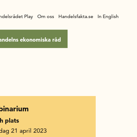
ndelsrådet Play
Om oss
Handelsfakta.se
In English
andelns ekonomiska råd
inarium
h plats
dag 21 april 2023