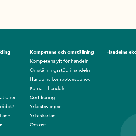
kling
Kompetens och omställning
Handelns ek
Kompetenslyft för handeln
Omställningsstöd i handeln
Handelns kompetensbehov
Karriär i handeln
ationer
Certifiering
srådet?
Yrkestävlingar
l and
Yrkeskartan
e
Om oss