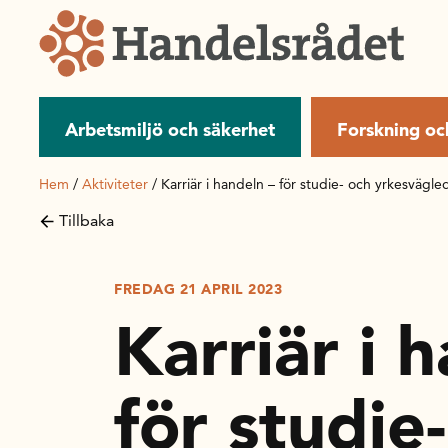
Arbetsmiljö och säkerhet
Forskning oc
Hem
/
Aktiviteter
/
Karriär i handeln – för studie- och yrkesvägle
Tillbaka
FREDAG 21 APRIL 2023
Karriär i 
för studie