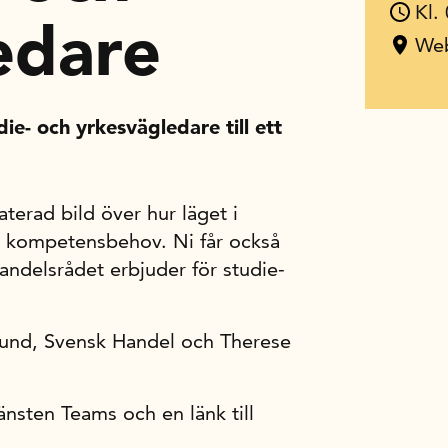
Kl.
edare
Web
ie- och yrkesvägledare till ett
terad bild över hur läget i
ns kompetensbehov. Ni får också
delsrådet erbjuder för studie-
und, Svensk Handel och Therese
nsten Teams och en länk till