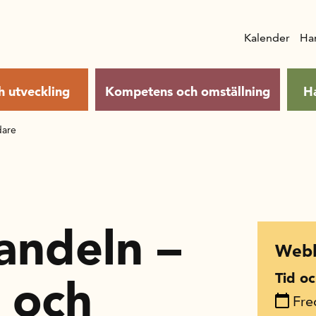
Kalender
Ha
h utveckling
Kompetens och omställning
H
dare
handeln –
Webb
Tid oc
- och
Fre