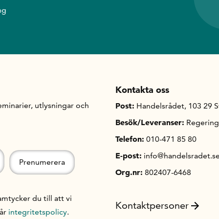
ng
Kontakta oss
minarier, utlysningar och
Post:
Handelsrådet, 103 29 
Besök/Leveranser:
Regering
Telefon:
010-471 85 80
E-post:
info@handelsradet.s
Org.nr:
802407-6468
ycker du till att vi
Kontaktpersoner
vår
integritetspolicy
.