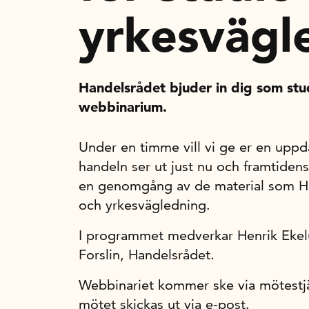
yrkesvägl
Handelsrådet bjuder in dig som stud
webbinarium.
Under en timme vill vi ge er en uppda
handeln ser ut just nu och framtide
en genomgång av de material som Han
och yrkesvägledning.
I programmet medverkar Henrik Ekel
Forslin, Handelsrådet.
Webbinariet kommer ske via mötestjä
mötet skickas ut via e-post.