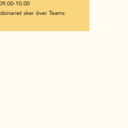
 09.00-10.00
binariet sker över Teams