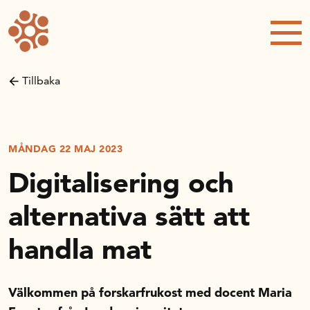
Forskning och utveckling
Kompetens och omställning
Tillbaka
Handelns ekonomiska råd
Kalender
MÅNDAG 22 MAJ 2023
Digitalisering och
Handelsrådet Play
alternativa sätt att
handla mat
Om oss
Välkommen på forskarfrukost med docent Maria
Handelsfakta.se