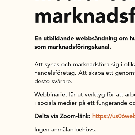
marknadsf
En utbildande webbsändning om hu
som marknadsföringskanal.
Att synas och marknadsföra sig i olik
handelsföretag. Att skapa ett genomt
desto svårare.
Webbinariet lär ut verktyg för att a
i sociala medier på ett fungerande och
Delta via
Zoom-länk:
https://us06we
Ingen anmälan behövs.