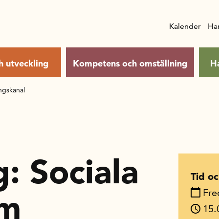
Kalender
Ha
h utveckling
Kompetens och omställning
H
ngskanal
g: Sociala
Tid oc
Fre
om
15.