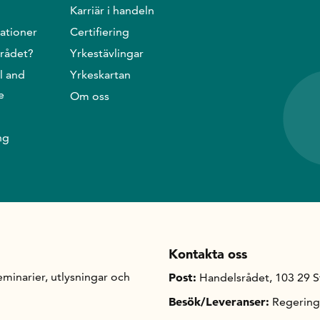
Karriär i handeln
ationer
Certifiering
srådet?
Yrkestävlingar
l and
Yrkeskartan
e
Om oss
ng
Kontakta oss
minarier, utlysningar och
Post:
Handelsrådet, 103 29 
Besök/Leveranser:
Regering