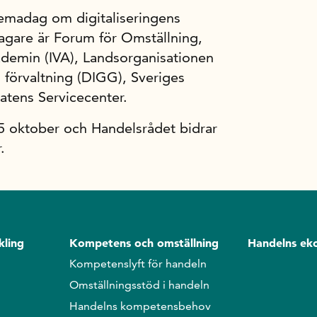
 temadag om digitaliseringens
tagare är Forum för Omställning,
ademin (IVA), Landsorganisationen
 förvaltning (DIGG), Sveriges
tens Servicecenter.
5 oktober och Handelsrådet bidrar
.
kling
Kompetens och omställning
Handelns ek
Kompetenslyft för handeln
Omställningsstöd i handeln
Handelns kompetensbehov