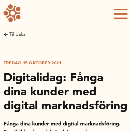
Forskning och utveckling
Kompetens och omställning
Tillbaka
Handelns ekonomiska råd
Kalender
FREDAG 15 OKTOBER 2021
Digitalidag: Fånga
Handelsrådet Play
dina kunder med
digital marknadsföring
Om oss
Fånga dina kunder med digital marknadsföring.
Handelsfakta.se