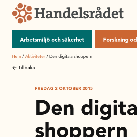
Arbetsmiljö och säkerhet
Forskning oc
Hem
/
Aktiviteter
/
Den digitala shoppern
Tillbaka
FREDAG 2 OKTOBER 2015
Den digita
shoppern