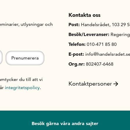
Kontakta oss
minarier, utlysningar och
Post:
Handelsrådet, 103 29 
Besök/Leveranser:
Regering
Telefon:
010-471 85 80
E-post:
info@handelsradet.s
Org.nr:
802407-6468
ycker du till att vi
Kontaktpersoner
vår
integritetspolicy
.
Besök gärna våra andra sajter