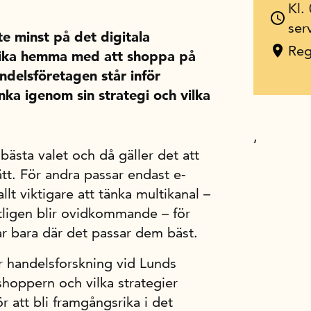
Kl.
ser
e minst på det digitala
Reg
 lika hemma med att shoppa på
andelsföretagen står inför
änka igenom sin strategi och vilka
,
 bästa valet och då gäller det att
t. För andra passar endast e-
lt viktigare att tänka multikanal –
tligen blir ovidkommande – för
ar bara där det passar dem bäst.
r handelsforskning vid Lunds
shoppern och vilka strategier
 att bli framgångsrika i det