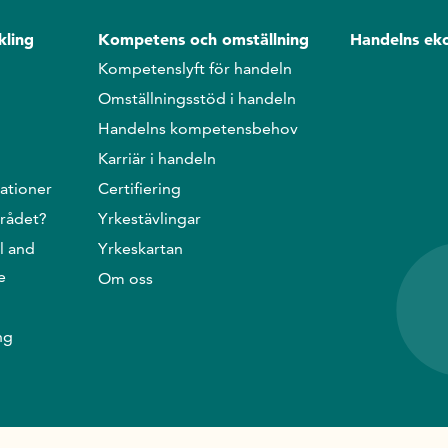
kling
Kompetens och omställning
Handelns ek
Kompetenslyft för handeln
Omställningsstöd i handeln
Handelns kompetensbehov
Karriär i handeln
ationer
Certifiering
srådet?
Yrkestävlingar
l and
Yrkeskartan
e
Om oss
ng