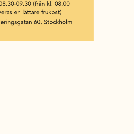
 08.30-09.30 (från kl. 08.00
veras en lättare frukost)
eringsgatan 60, Stockholm