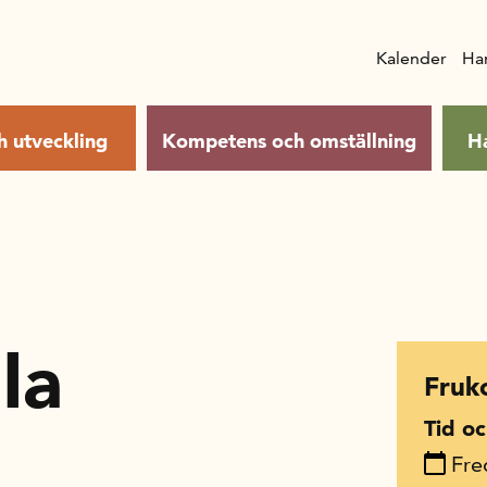
Kalender
Ha
h utveckling
Kompetens och omställning
H
la
Fruk
Tid oc
Fre