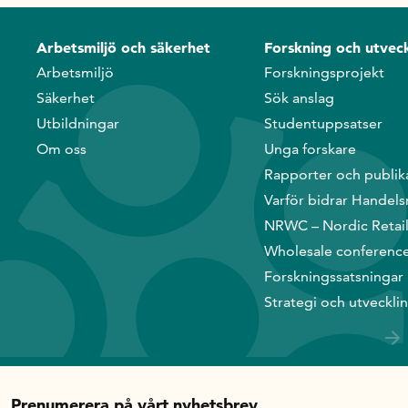
Arbetsmiljö och säkerhet
Forskning och utveck
Arbetsmiljö
Forskningsprojekt
Säkerhet
Sök anslag
Utbildningar
Studentuppsatser
Om oss
Unga forskare
Rapporter och publik
Varför bidrar Handels
NRWC – Nordic Retai
Wholesale conferenc
Forskningssatsningar
Strategi och utveckli
Prenumerera på vårt nyhetsbrev