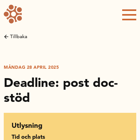
Forskning och utveckling
Kompetens och omställning
Tillbaka
Handelns ekonomiska råd
Kalender
MÅNDAG 28 APRIL 2025
Deadline: post doc-
Handelsrådet Play
stöd
Om oss
Utlysning
Handelsfakta.se
Tid och plats