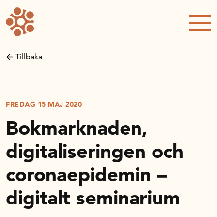
Forskning och utveckling
Kompetens och omställning
Tillbaka
Handelns ekonomiska råd
Kalender
FREDAG 15 MAJ 2020
Bokmarknaden,
Handelsrådet Play
digitaliseringen och
coronaepidemin –
Om oss
digitalt seminarium
Handelsfakta.se