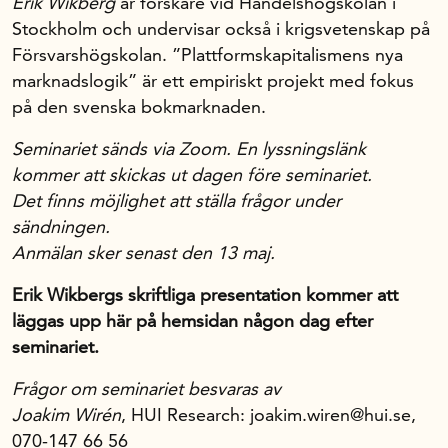
Erik Wikberg
är forskare vid Handelshögskolan i
Stockholm och undervisar också i krigsvetenskap på
Försvarshögskolan. ”Plattformskapitalismens nya
marknadslogik” är ett empiriskt projekt med fokus
på den svenska bokmarknaden.
Seminariet sänds via Zoom. En lyssningslänk
kommer att skickas ut dagen före seminariet.
Det finns möjlighet att ställa frågor under
sändningen.
Anmälan sker senast den 13 maj.
Erik Wikbergs skriftliga presentation kommer att
läggas upp här på hemsidan någon dag efter
seminariet.
Frågor om seminariet besvaras av
Joakim Wirén
, HUI Research: joakim.wiren@hui.se,
070-147 66 56