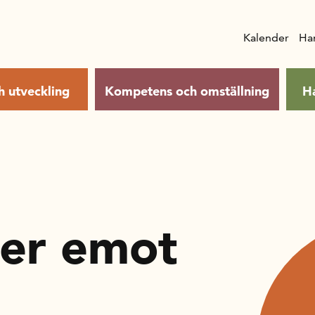
Kalender
Ha
h utveckling
Kompetens och omställning
H
ller emot