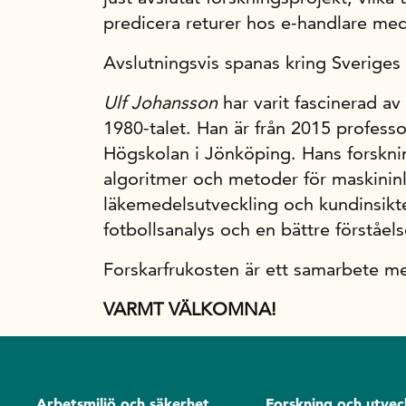
predicera returer hos e-handlare med t
Avslutningsvis spanas kring Sveriges
Ulf Johansson
har varit fascinerad a
1980-talet. Han är från 2015 profess
Högskolan i Jönköping. Hans forskni
algoritmer och metoder för maskininl
läkemedelsutveckling och kundinsik
fotbollsanalys och en bättre förståel
Forskarfrukosten är ett samarbete m
VARMT VÄLKOMNA!
Arbetsmiljö och säkerhet
Forskning och utvec