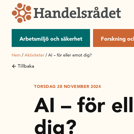
Arbetsmiljö och säkerhet
Forskning oc
Hem
/
Aktiviteter
/
AI – för eller emot dig?
Tillbaka
TORSDAG 28 NOVEMBER 2024
AI – för e
dig?