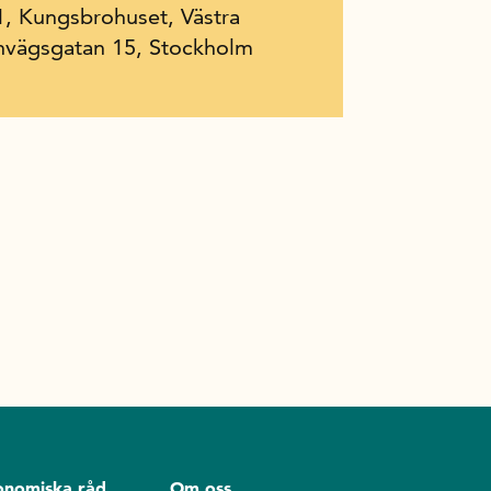
, Kungsbrohuset, Västra
nvägsgatan 15, Stockholm
onomiska råd
Om oss