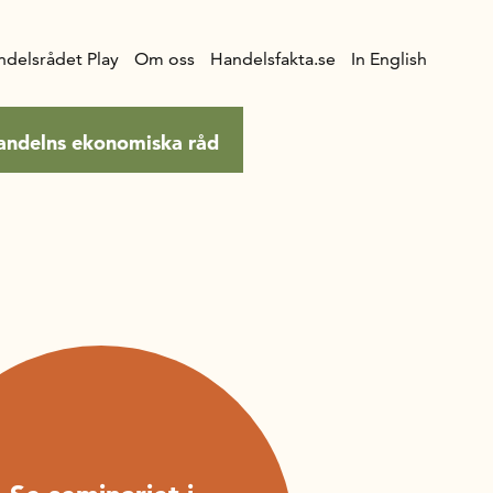
ndelsrådet Play
Om oss
Handelsfakta.se
In English
andelns ekonomiska råd