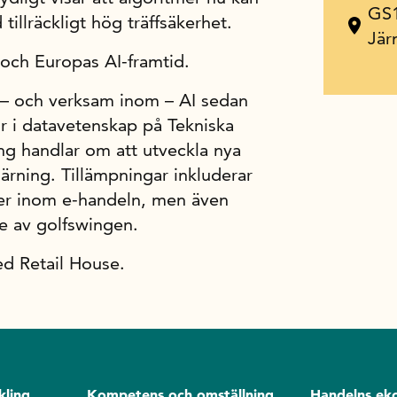
GS1
illräckligt hög träffsäkerhet.
Jär
 och Europas AI-framtid.
v – och verksam inom – AI sedan
or i datavetenskap på Tekniska
ng handlar om att utveckla nya
ärning. Tillämpningar inkluderar
ter inom e-handeln, men även
se av golfswingen.
ed Retail House.
kling
Kompetens och omställning
Handelns ek