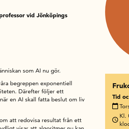
professor vid Jönköpings
människan som AI nu gör.
våra begreppen exponentiell
Fruk
teten. Därefter följer ett
Tid oc
är en AI skall fatta beslut om liv
Tor
Kl.
om att redovisa resultat från ett
klo
tydligt visar att algoritmer nu kan