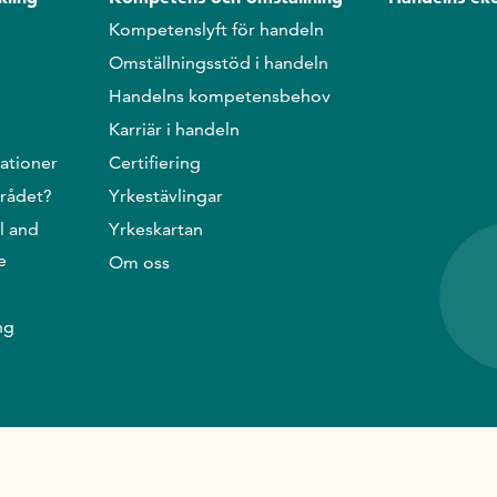
Kompetenslyft för handeln
Omställningsstöd i handeln
Handelns kompetensbehov
Karriär i handeln
ationer
Certifiering
srådet?
Yrkestävlingar
l and
Yrkeskartan
e
Om oss
ng