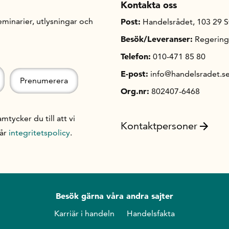
Kontakta oss
minarier, utlysningar och
Post:
Handelsrådet, 103 29 
Besök/Leveranser:
Regering
Telefon:
010-471 85 80
E-post:
info@handelsradet.s
Org.nr:
802407-6468
ycker du till att vi
Kontaktpersoner
vår
integritetspolicy
.
Besök gärna våra andra sajter
Karriär i handeln
Handelsfakta