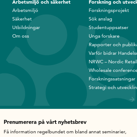
Arbetsmiljö och säkerhet
Forskning och utveck
Arbetsmiljö
Forskningsprojekt
Säkerhet
Sök anslag
Utbildningar
Studentuppsatser
Om oss
Unga forskare
Rapporter och publik
Varför bidrar Handels
NRWC – Nordic Retai
Wholesale conferenc
Forskningssatsningar
Strategi och utveckli
Prenumerera på vårt nyhetsbrev
Få information regelbundet om bland annat seminarier,