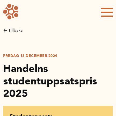
Forskning och utveckling
Kompetens och omställning
Tillbaka
Handelns ekonomiska råd
Kalender
FREDAG 13 DECEMBER 2024
Handelns
Handelsrådet Play
studentuppsatspris
2025
Om oss
Handelsfakta.se