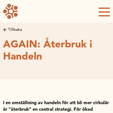
Forskning och utveckling
Forskningsprojekt
Studentuppsatser
Tillbaka
Rapporter och publikationer
AGAIN: Återbruk i
NRWC – Nordic Retail and Wholesale
conference
Handeln
Strategi och utveckling
Inspel till forsknings- och
innovationspropositionen
Initiativ för att stärka handeln – En
strategisk forskningsagenda
Sök anslag
I en omställning av handeln för att bli mer cirkulär
Forskningsprojekt
är ”återbruk” en central strategi. För ökad
Postdoc-stöd