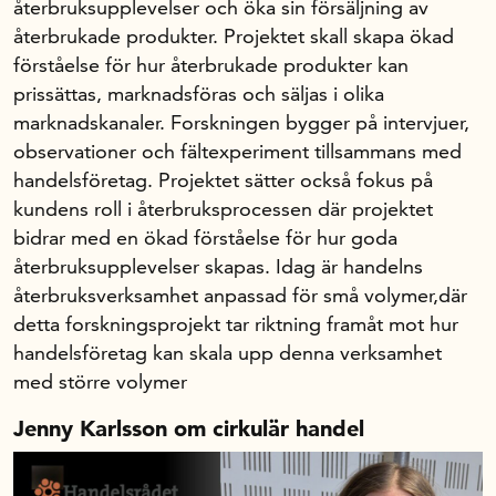
återbruksupplevelser och öka sin försäljning av
återbrukade produkter. Projektet skall skapa ökad
Om oss
förståelse för hur återbrukade produkter kan
prissättas, marknadsföras och säljas i olika
marknadskanaler. Forskningen bygger på intervjuer,
Handelsfakta.se
observationer och fältexperiment tillsammans med
handelsföretag. Projektet sätter också fokus på
kundens roll i återbruksprocessen där projektet
In English
bidrar med en ökad förståelse för hur goda
återbruksupplevelser skapas. Idag är handelns
återbruksverksamhet anpassad för små volymer,där
detta forskningsprojekt tar riktning framåt mot hur
handelsföretag kan skala upp denna verksamhet
med större volymer
Jenny Karlsson om cirkulär handel