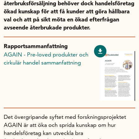
återbruksförsäljning behöver dock handelsföretag
Handelns studentuppsatspris
ökad kunskap för att få kunder att göra hållbara
Infrastrukturellt stöd
val och att på sikt möta en ökad efterfrågan
Planeringsanslag
avseende återbrukade produkter.
Unga forskare
Varför bidrar Handelsrådet?
Rapportsammanfattning
Forskningssatsningar
AGAIN - Pre-loved produkter och
cirkulär handel sammanfattning
Kompetens och omställning
Handelns ekonomiska råd
Kalender
Det övergripande syftet med forskningsprojektet
AGAIN är att öka och sprida kunskap om hur
handelsföretag kan utveckla bra
Handelsrådet Play