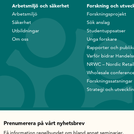
Arbetsmiljö och säkerhet
Forskning och utveck
Arbetsmiljö
Forskningsprojekt
Säkerhet
Sök anslag
Utbildningar
Studentuppsatser
Om oss
Unga forskare
Rapporter och publik
Varför bidrar Handels
NRWC – Nordic Retai
Wholesale conferenc
Forskningssatsningar
Strategi och utveckli
Prenumerera på vårt nyhetsbrev
Få information regelbundet om bland annat seminarier,